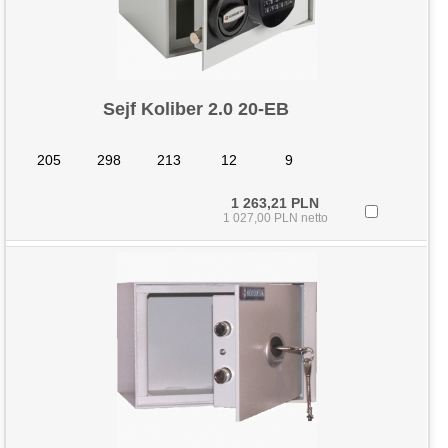
Sejf Koliber 2.0 20-EB
205
298
213
12
9
1 263,21 PLN
1 027,00 PLN netto