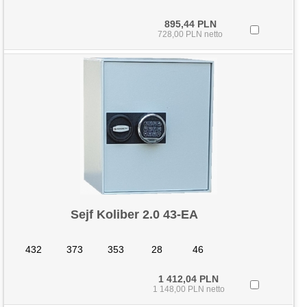
895,44 PLN
728,00 PLN netto
Sejf Koliber 2.0 43-EA
432
373
353
28
46
1 412,04 PLN
1 148,00 PLN netto