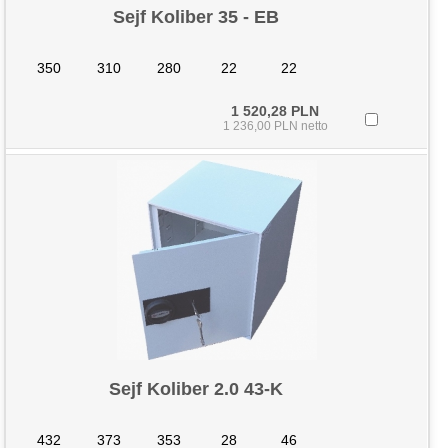
Sejf Koliber 35 - EB
350
310
280
22
22
1 520,28 PLN
1 236,00 PLN netto
Sejf Koliber 2.0 43-K
432
373
353
28
46