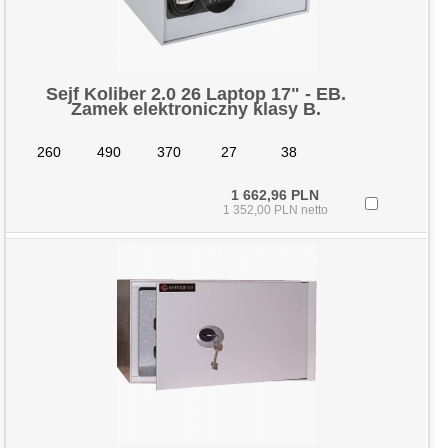
Sejf Koliber 2.0 26 Laptop 17" - EB.
Zamek elektroniczny klasy B.
260
490
370
27
38
1 662,96 PLN
1 352,00 PLN netto