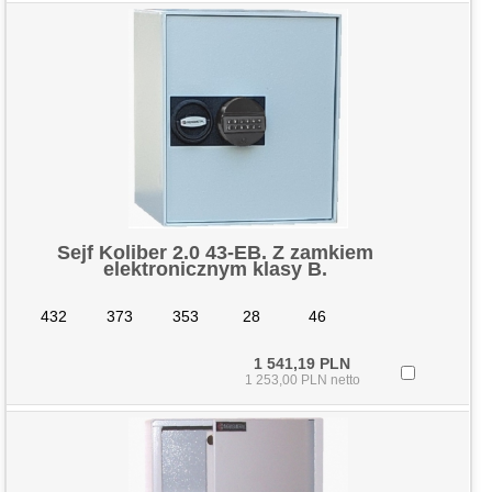
Sejf Koliber 2.0 43-EB. Z zamkiem
elektronicznym klasy B.
432
373
353
28
46
1 541,19 PLN
1 253,00 PLN netto