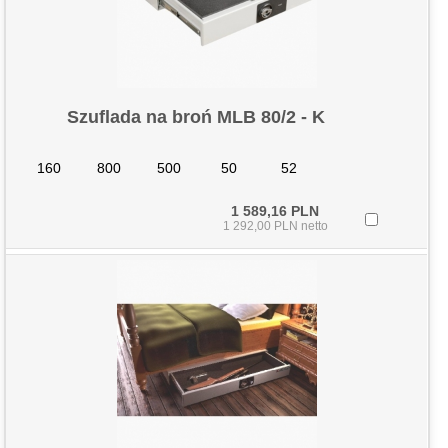
Szuflada na broń MLB 80/2 - K
160
800
500
50
52
1 589,16 PLN
1 292,00 PLN netto