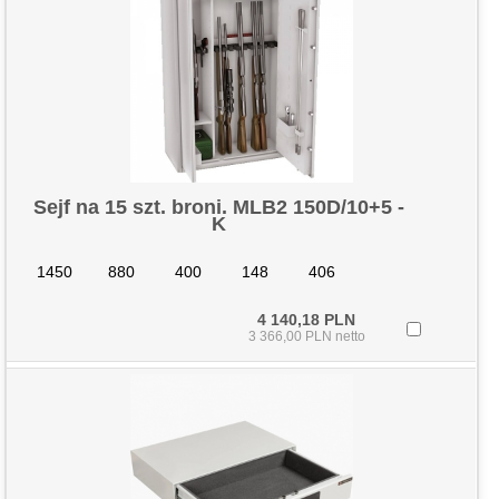
Sejf na 15 szt. broni. MLB2 150D/10+5 -
K
1450
880
400
148
406
4 140,18 PLN
3 366,00 PLN netto