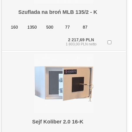
Szuflada na broń MLB 135/2 - K
160
1350
500
77
87
2 217,69 PLN
1 803,00 PLN netto
Sejf Koliber 2.0 16-K