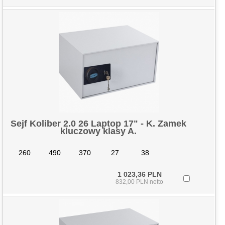
Sejf Koliber 2.0 26 Laptop 17" - K. Zamek
kluczowy klasy A.
260
490
370
27
38
1 023,36 PLN
832,00 PLN netto