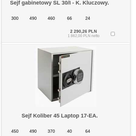
Sejf gabinetowy SL 30/I - K. Kluczowy.
300
490
460
66
24
2 290,26 PLN
1 862,00 PLN netto
Sejf Koliber 45 Laptop 17-EA.
450
490
370
40
64