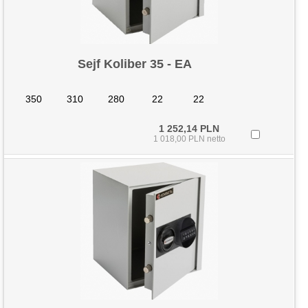
Sejf Koliber 35 - EA
350
310
280
22
22
1 252,14 PLN
1 018,00 PLN netto