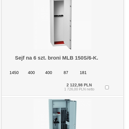
Sejf na 6 szt. broni MLB 150S/6-K.
1450
400
400
87
181
2 122,98 PLN
1 726,00 PLN netto