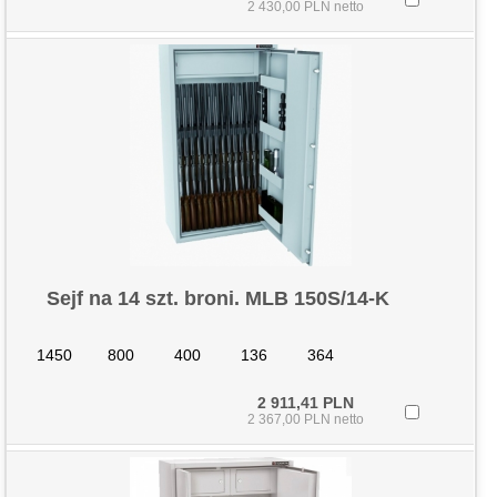
2 430,00 PLN netto
Sejf na 14 szt. broni. MLB 150S/14-K
1450
800
400
136
364
2 911,41 PLN
2 367,00 PLN netto