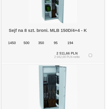
Sejf na 8 szt. broni. MLB 150D/4+4 - K
1450
500
350
95
194
2 511,66 PLN
2 042,00 PLN netto