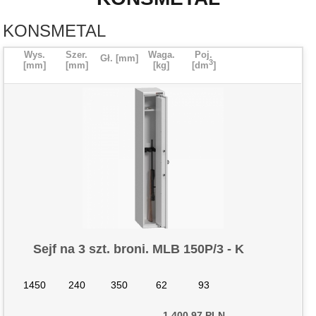
KONSMETAL
Wys.
Szer.
Waga.
Poj.
Gł. [mm
]
3
[mm
]
[mm
]
[kg
]
[dm
]
Cena
Zamawiam
Sejf na 3 szt. broni. MLB 150P/3 - K
1450
240
350
62
93
1 400,97 PLN