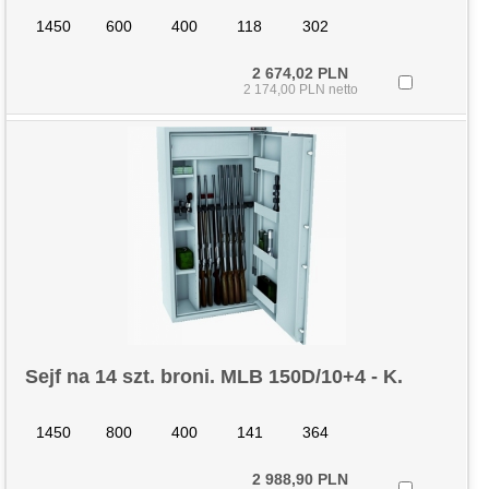
1450
600
400
118
302
2 674,02 PLN
2 174,00 PLN netto
Sejf na 14 szt. broni. MLB 150D/10+4 - K.
1450
800
400
141
364
2 988,90 PLN