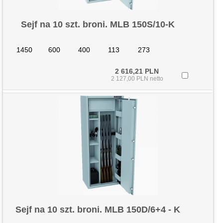
Sejf na 10 szt. broni. MLB 150S/10-K
1450
600
400
113
273
2 616,21 PLN
2 127,00 PLN netto
Sejf na 10 szt. broni. MLB 150D/6+4 - K