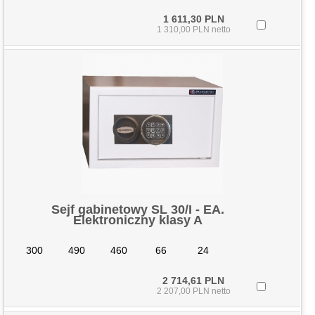
1 611,30 PLN
1 310,00 PLN netto
Sejf gabinetowy SL 30/I - EA.
Elektroniczny klasy A
300
490
460
66
24
2 714,61 PLN
2 207,00 PLN netto