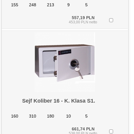
155
248
213
9
5
557,19 PLN
453,00 PLN netto
Sejf Koliber 16 - K. Klasa S1.
160
310
180
10
5
661,74 PLN
538,00 PLN netto