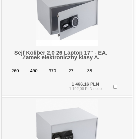
Sejf Koliber 2.0 26 Laptop 17" - EA.
Zamek elektroniczny klasy A.
260
490
370
27
38
1 466,16 PLN
1 192,00 PLN netto