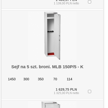
1 139,00 PLN netto
Sejf na 5 szt. broni. MLB 150P/5 - K
1450
300
350
70
114
1 629,75 PLN
1 325,00 PLN netto