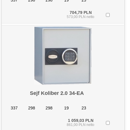
337
298
298
19
23
704,79 PLN
573,00 PLN netto
Sejf Koliber 2.0 34-EA
337
298
298
19
23
1 059,03 PLN
861,00 PLN netto