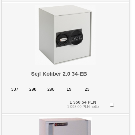
Sejf Koliber 2.0 34-EB
337
298
298
19
23
1 350,54 PLN
1 098,00 PLN netto