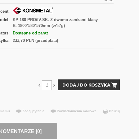
cent:
odel:
KP 180 PRO/IV-SK. Z dwoma zamkami klasy
B. 1800*580*570mm (w*s*g)
tatus:
Dostępne od zaraz
yłka:
233,70 PLN (przedpłata)
DODAJ DO KOSZYKA
jomemu
Zadaj pytanie
Powiadomienia mailowe
Drukuj
KOMENTARZE [0]