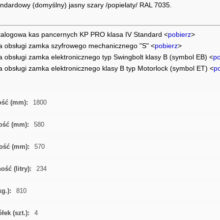
andardowy (domyślny) jasny szary /popielaty/ RAL 7035.
talogowa kas pancernych KP PRO klasa IV Standard
<
pobierz
>
ja obsługi zamka szyfrowego mechanicznego "S"
<
pobierz
>
ja obsługi zamka elektronicznego
typ Swingbolt
klasy B (symbol E
B) <
po
ja obsługi zamka elektronicznego klasy B typ
Motorlock
(symbol ET) <
p
ść (mm):
1800
ość (mm):
580
ość (mm):
570
ść (litry):
234
g.):
810
łek (szt.):
4