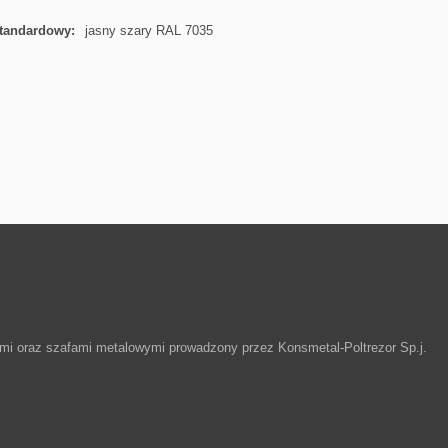
standardowy:
jasny szary RAL 7035
ymi oraz szafami metalowymi prowadzony przez Konsmetal-Poltrezor Sp.j.