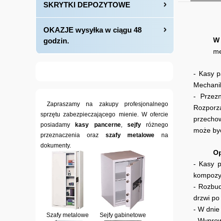
SKRYTKI DEPOZYTOWE
OKAZJE wysyłka w ciągu 48
W
godzin.
me
- Kasy p
Mechanik
- Przez
Zapraszamy na zakupy profesjonalnego
Rozporz
sprzętu zabezpieczającego mienie. W ofercie
przechow
posiadamy
kasy pancerne
,
sejfy
różnego
może by
przeznaczenia oraz
szafy metalowe
na
dokumenty.
Op
- Kasy p
kompozy
- Rozbud
drzwi po 
- W dnie
Szafy metalowe
Sejfy gabinetowe
- Wyprow