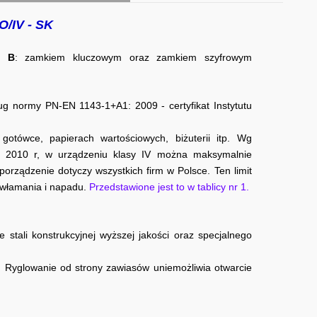
O/IV - SK
y B
: zamkiem kluczowym oraz zamkiem szyfrowym
g normy PN-EN 1143-1+A1: 2009 - certyfikat Instytutu
tówce, papierach wartościowych, biżuterii itp. Wg
9 2010 r, w urządzeniu klasy IV można maksymalnie
rządzenie dotyczy wszystkich firm w Polsce. Ten limit
 włamania i napadu.
Przedstawione jest to w tablicy nr 1.
stali konstrukcyjnej wyższej jakości oraz specjalnego
. Ryglowanie od strony zawiasów uniemożliwia otwarcie