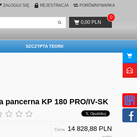
ZALOGUJ SIĘ
REJESTRACJA
PORÓWNYWARKA
0
0,00 PLN
SZCZYPTA TEORII
a pancerna KP 180 PRO/IV-SK
14 828,88 PLN
Cena
netto