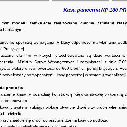
Kasa pancerna KP 180 PR
 tym modelu zamkniecie realizowane dwoma zamkami klas
chanicznym.
ancerne spełniają wymagania IV klasy odporności na włamania wedłu
i Precyzyjnej.
naczone dla firm w których przechowywane są duże wartości w go
ądzenia Ministra Spraw Wewnętrznych i Administracji z dnia 7.0
ywać walory o równowartości do 600 średnich pensji krajowych. Rozpo
ć powiększony po
wyposażeniu kasy pancernej w systemu sygnalizacji
is produktu
ancerne klasy IV posiadają konstrukcję wielowarstwową wykonaną ze 
tu betonowego.
owany system ryglujący blokuje otwarcie drzwi przy próbie włamania
ich odcięciu.
 kasy znajduje się otwór do przytwierdzenia kasy do podłoża.
adzenie instalacji alarmowej w standardzie.