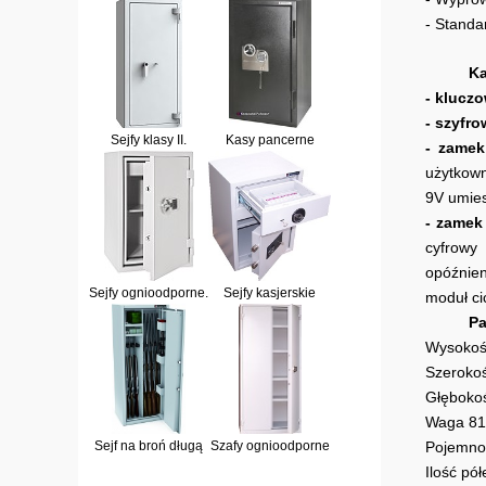
- Standa
Ka
- klucz
- szyfr
Sejfy klasy II.
Kasy pancerne
- zamek
użytkown
9V umies
- zamek
cyfrowy
opóźnien
Sejfy ognioodporne.
Sejfy kasjerskie
moduł ci
Pa
Wysokoś
Szeroko
Głęboko
Waga 81
Sejf na broń długą
Szafy ognioodporne
Pojemnoś
Ilość pó