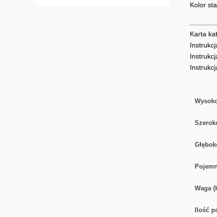
Kolor st
Karta ka
Instrukc
Instrukc
Instrukc
Wysoko
Szerok
Głębok
Pojemno
Waga (k
Ilość pó