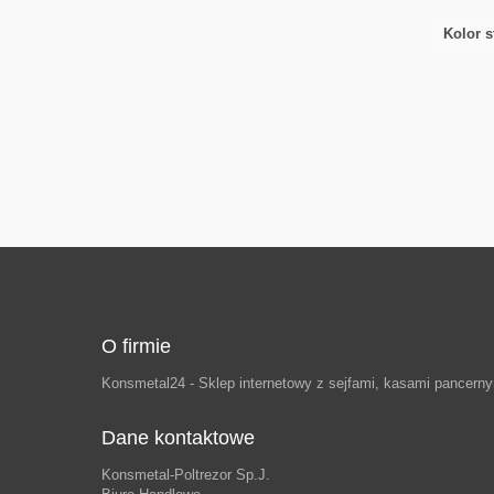
Kolor 
O firmie
Konsmetal24 - Sklep internetowy z sejfami, kasami pancern
Dane kontaktowe
Konsmetal-Poltrezor Sp.J.