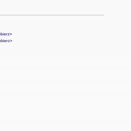
bierz
>
obierz
>