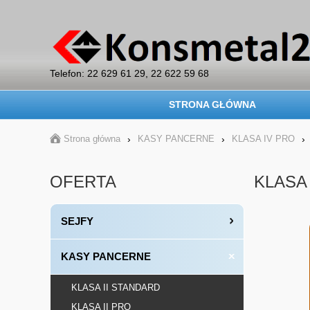
Telefon: 22 629 61 29, 22 622 59 68
STRONA GŁÓWNA
Strona główna
›
KASY PANCERNE
›
KLASA IV PRO
›
OFERTA
KLASA
SEJFY
KASY PANCERNE
KLASA II STANDARD
KLASA II PRO