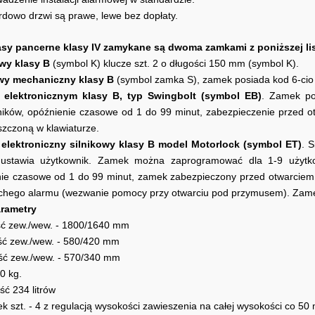
rdowo drzwi są prawe, lewe bez dopłaty.
sy pancerne klasy IV zamykane są dwoma zamkami z poniższej lis
owy klasy B
(symbol K) klucze szt. 2 o długości 150 mm (symbol K).
owy mechaniczny klasy B
(symbol zamka S), zamek posiada kod 6-cio 
 elektronicznym klasy B, typ
Swingbolt
(symbol EB)
. Zamek po
ików, opóźnienie czasowe od 1 do 99 minut, zabezpieczenie przed o
zczoną w klawiaturze.
 elektroniczny silnikowy klasy B model Motorlock (symbol ET)
. 
 ustawia użytkownik. Zamek można zaprogramować dla 1-9 użytko
ie czasowe od 1 do 99 minut, zamek zabezpieczony przed otwarciem
chego alarmu (wezwanie pomocy przy otwarciu pod przymusem). Zamek 
rametry
ć zew./wew. - 1800/1640 mm
ść zew./wew. - 580/420 mm
ść zew./wew. - 570/340 mm
0 kg.
ć 234 litrów
łek szt. - 4 z regulacją wysokości zawieszenia na całej wysokości co 50